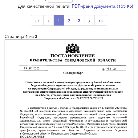
Для качественной печати:
PDF-файл документа (155 Кб)
<<
<
1
2
3
>
>>
Страница
1
из
3