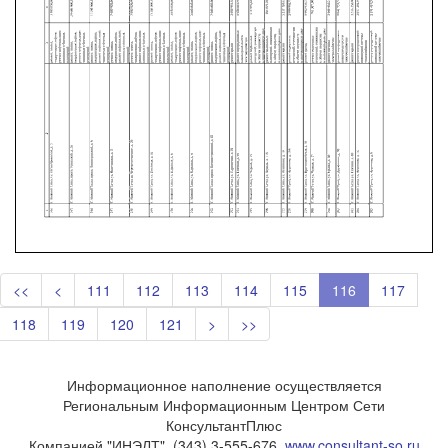
<<
<
111
112
113
114
115
116
117
118
119
120
121
>
>>
Информационное наполнение осуществляется
Региональным Информационным Центром Сети
КонсультантПлюс
Компанией "ИНЭЛТ", (343) 3-555-676,
www.consultant-so.ru