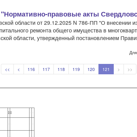
 "Нормативно-правовые акты Свердловс
кой области от 29.12.2025 N 786-ПП "О внесении и
питального ремонта общего имущества в многоквар
вской области, утвержденный постановлением Прави
Для
<<
<
116
117
118
119
120
121
>
>>